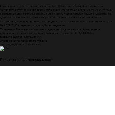
Комментарии на сайте проходят модерацию. Согласно требованиям российского
законодательства, мы не публикуем сообщения, содержащие нецензурную лексику и/или
оскорбления, даже в случае замены букв точками, тире и любыми иными символами. Не
допускаются сообщения, призывающие к межнациональной и социальной розни.
Сетевое издание «ОПОРА РОССИИ в Подмосковье», запись о регистрации от 19.11.2018
№ ФС77-74363, зарегистрировано Роскомнадзором.
Учредитель: Московское областное отделение Общероссийской общественной
организации малого и среднего предпринимательства «ОПОРА РОССИИ»
Главный редактор: Косицына А.А.
Электронная почта: opora-mo@mail.ru
Тел. редакции: +7 495 644-25-44
Политика конфиденциальности