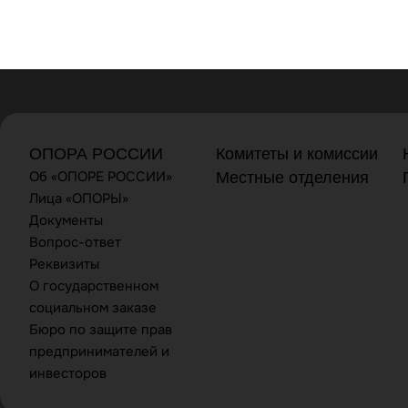
ОПОРА РОССИИ
Комитеты и комиссии
Об «ОПОРЕ РОССИИ»
Местные отделения
Лица «ОПОРЫ»
Документы
Вопрос-ответ
Реквизиты
О государственном
социальном заказе
Бюро по защите прав
предпринимателей и
инвесторов