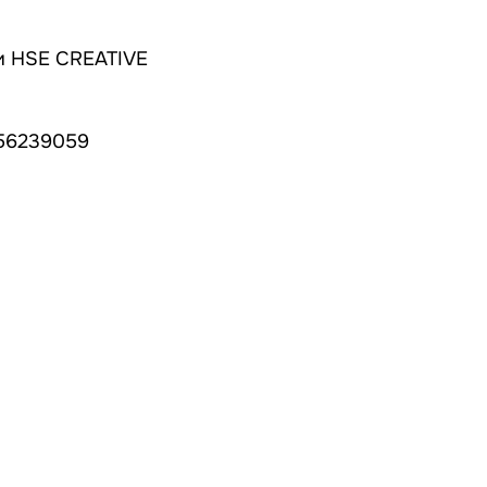
и HSE CREATIVE
456239059