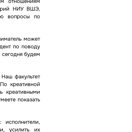
ым отношениям
стрий НИУ ВШЭ,
ую вопросы по
ниматель может
идент по поводу
ы сегодня будем
. Наш факультет
 По креативной
ь креативными
умеете показать
 исполнители,
и, усилить их