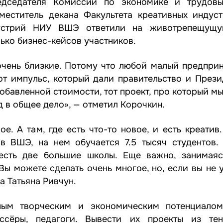
едседателя Комиссии по экономике и трудов
аместитель декана Факультета креативных инду
ндустрий НИУ ВШЭ ответили на животрепещущ
ько бизнес-кейсов участников.
очень близкие. Потому что любой малый предпри
Тот импульс, который дали правительство и През
обавленной стоимости, тот проект, про который м
д в общее дело», — отметил Корочкин.
е. А там, где есть что-то новое, и есть креатив
в ВШЭ, на нем обучается 7.5 тысяч студентов.
есть две большие школы. Еще важно, занимаяс
ы можете сделать очень многое, но, если вы не 
а Татьяна Ривчун.
ым творческим и экономическим потенциалом:
иссёры, педагоги. Вывести их проекты из тен