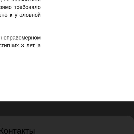
прямо требовало
ено к уголовной
о неправомерном
тигших 3 лет, а
Контакты