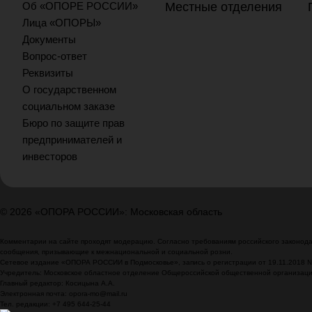
Об «ОПОРЕ РОССИИ»
Местные отделения
Лица «ОПОРЫ»
Документы
Вопрос-ответ
Реквизиты
О государственном
социальном заказе
Бюро по защите прав
предпринимателей и
инвесторов
© 2026 «ОПОРА РОССИИ»: Московская область
Комментарии на сайте проходят модерацию. Согласно требованиям российского законодат
сообщения, призывающие к межнациональной и социальной розни.
Сетевое издание «ОПОРА РОССИИ в Подмосковье», запись о регистрации от 19.11.2018 
Учредитель: Московское областное отделение Общероссийской общественной организа
Главный редактор: Косицына А.А.
Электронная почта: opora-mo@mail.ru
Тел. редакции: +7 495 644-25-44