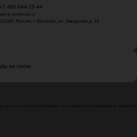
+7 495 644-25-44
opora-mo@mail.ru
141100, Россия, г. Щелково, ул. Заводская д. 15
Мы на связи
я, даже в случае замены букв точками, тире и любыми иными символами. Не допускаются