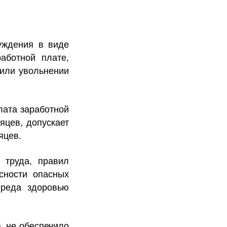
уждения в виде
аботной плате,
 или увольнении
лата заработной
яцев, допускает
яцев.
 труда, правил
сности опасных
вреда здоровью
, не обеспечило