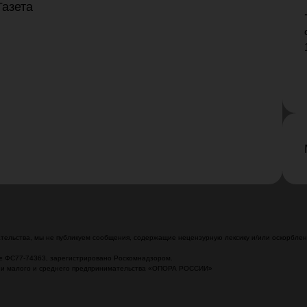
Газета
ельства, мы не публикуем сообщения, содержащие нецензурную лексику и/или оскорблени
№ ФС77-74363, зарегистрировано Роскомнадзором.
ции малого и среднего предпринимательства «ОПОРА РОССИИ»