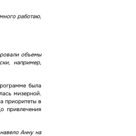
 много работаю,
фровали объемы
ски, например,
Программе была
лась мизерной.
ла приоритеты в
до привлечения
навело Анну на