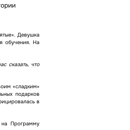
гории
ятые». Девушка
я обучения. На
ас сказать, что
воим «сладким»
льных подарков
фицировалась в
а на Программу