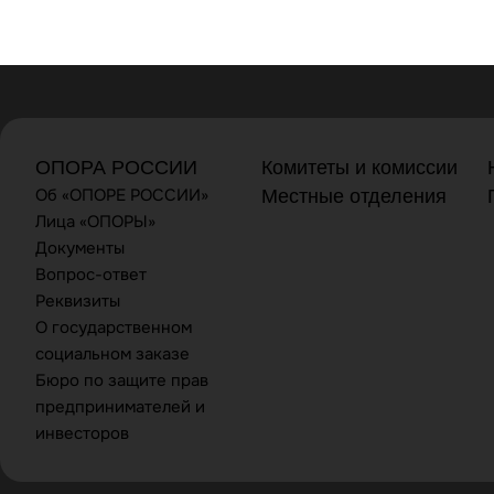
ОПОРА РОССИИ
Комитеты и комиссии
Об «ОПОРЕ РОССИИ»
Местные отделения
Лица «ОПОРЫ»
Документы
Вопрос-ответ
Реквизиты
О государственном
социальном заказе
Бюро по защите прав
предпринимателей и
инвесторов