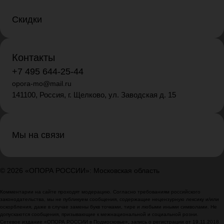
Скидки
Контакты
+7 495 644-25-44
opora-mo@mail.ru
141100, Россия, г. Щелково, ул. Заводская д. 15
Мы на связи
© 2026 «ОПОРА РОССИИ»: Московская область
Комментарии на сайте проходят модерацию. Согласно требованиям российского
законодательства, мы не публикуем сообщения, содержащие нецензурную лексику и/или
оскорбления, даже в случае замены букв точками, тире и любыми иными символами. Не
допускаются сообщения, призывающие к межнациональной и социальной розни.
Сетевое издание «ОПОРА РОССИИ в Подмосковье», запись о регистрации от 19.11.2018