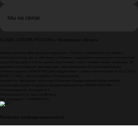
Мы на связи
© 2026 «ОПОРА РОССИИ»: Московская область
Комментарии на сайте проходят модерацию. Согласно требованиям российского
законодательства, мы не публикуем сообщения, содержащие нецензурную лексику и/или
оскорбления, даже в случае замены букв точками, тире и любыми иными символами. Не
допускаются сообщения, призывающие к межнациональной и социальной розни.
Сетевое издание «ОПОРА РОССИИ в Подмосковье», запись о регистрации от 19.11.2018
№ ФС77-74363, зарегистрировано Роскомнадзором.
Учредитель: Московское областное отделение Общероссийской общественной
организации малого и среднего предпринимательства «ОПОРА РОССИИ»
Главный редактор: Косицына А.А.
Электронная почта: opora-mo@mail.ru
Тел. редакции: +7 495 644-25-44
Политика конфиденциальности