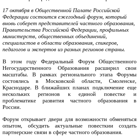
17 октября в Общественной Палате Российской
Федерации состоится ежегодный форум, который
вновь соберет представителей частного образования,
Правительства Российской Федерации, профильных
министерств, общественных объединений,
специалистов в области образования, спикеров,
педагогов и экспертов из разных регионов страны.
В этом году Федеральный
Форум Общественного
Негосударственного Образования
расширил свои
масштаб
ы. В рамках регионального этапа Форум
ы
состоял
и
с
ь
в
Московск
ой области, Смоленске,
Краснодаре. В ближайших планах подключение еще
нескольких регионов к единой повестке и
проблематике развития
частного образования в
России
.
Форум
открывает
двери для возможност
и
обменяться
опытом, обсудить актуальные
повестки
и создать
партнерские связи в сфере
частного образования.