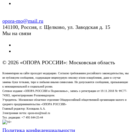
opora-mo@mail.ru
141100, Россия, г. Щелково, ул. Заводская д. 15
Мы на связи
© 2026 «ОПОРА РОССИИ»: Московская область
Комментарии на сайте проходят модерацию. Согласно требованиям российского законодательства, мы
не публикуем сообщения, содержащие нецензурную лексику и/или оскорбления, даже в случае
замены букв точками, тире и любыми иными символами. Не допускаются сообщения, призывающие
к межнациональной и социальной розни.
Сетевое издание «ОПОРА РОССИИ в Подмосковье», запись о регистрации от 19.11.2018 № ФС77-
74363, зарегистрировано Роскомнадзором.
Учредитель: Московское областное отделение Общероссийской общественной организации малого и
среднего предпринимательства «ОПОРА РОССИИ»
Главный редактор: Косицына А.А.
Электронная почта: opora-mo@mail.ru
Тел. редакции: +7 495 644-25-44
Политика конфиденциальности