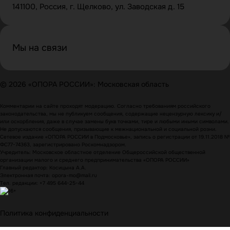
141100, Россия, г. Щелково, ул. Заводская д. 15
Мы на связи
© 2026 «ОПОРА РОССИИ»: Московская область
Комментарии на сайте проходят модерацию. Согласно требованиям российского
законодательства, мы не публикуем сообщения, содержащие нецензурную лексику и/
или оскорбления, даже в случае замены букв точками, тире и любыми иными символами.
Не допускаются сообщения, призывающие к межнациональной и социальной розни.
Сетевое издание «ОПОРА РОССИИ в Подмосковье», запись о регистрации от 19.11.2018 №
ФС77-74363, зарегистрировано Роскомнадзором.
Учредитель: Московское областное отделение Общероссийской общественной
организации малого и среднего предпринимательства «ОПОРА РОССИИ»
Главный редактор: Косицына А.А.
Электронная почта: opora-mo@mail.ru
Тел. редакции: +7 495 644-25-44
Политика конфиденциальности