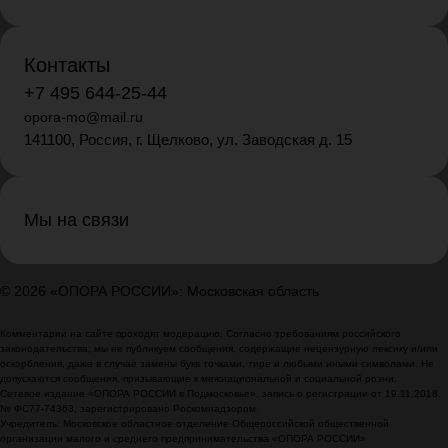
Контакты
+7 495 644-25-44
opora-mo@mail.ru
141100, Россия, г. Щелково, ул. Заводская д. 15
Мы на связи
© 2026 «ОПОРА РОССИИ»: Московская область
Комментарии на сайте проходят модерацию. Согласно требованиям российского
законодательства, мы не публикуем сообщения, содержащие нецензурную лексику и/или
оскорбления, даже в случае замены букв точками, тире и любыми иными символами. Не
допускаются сообщения, призывающие к межнациональной и социальной розни.
Сетевое издание «ОПОРА РОССИИ в Подмосковье», запись о регистрации от 19.11.2018
№ ФС77-74363, зарегистрировано Роскомнадзором.
Учредитель: Московское областное отделение Общероссийской общественной
организации малого и среднего предпринимательства «ОПОРА РОССИИ»