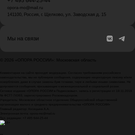
+7 495 644-25-44
opora-mo@mail.ru
141100, Россия, г. Щелково, ул. Заводская д. 15
Мы на связи
© 2026 «ОПОРА РОССИИ»: Московская область
Комментарии на сайте проходят модерацию. Согласно требованиям российского
законодательства, мы не публикуем сообщения, содержащие нецензурную лексику и/или
оскорбления, даже в случае замены букв точками, тире и любыми иными символами. Не
допускаются сообщения, призывающие к межнациональной и социальной розни.
Сетевое издание «ОПОРА РОССИИ в Подмосковье», запись о регистрации от 19.11.2018
№ ФС77-74363, зарегистрировано Роскомнадзором.
Учредитель: Московское областное отделение Общероссийской общественной
организации малого и среднего предпринимательства «ОПОРА РОССИИ»
Главный редактор: Косицына А.А.
Электронная почта: opora-mo@mail.ru
Тел. редакции: +7 495 644-25-44