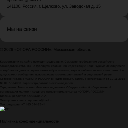
141100, Россия, г. Щелково, ул. Заводская д. 15
Мы на связи
© 2026 «ОПОРА РОССИИ»: Московская область
Комментарии на сайте проходят модерацию. Согласно требованиям российского
законодательства, мы не публикуем сообщения, содержащие нецензурную лексику и/или
оскорбления, даже в случае замены букв точками, тире и любыми иными символами. Не
допускаются сообщения, призывающие к межнациональной и социальной розни.
Сетевое издание «ОПОРА РОССИИ в Подмосковье», запись о регистрации от 19.11.2018
№ ФС77-74363, зарегистрировано Роскомнадзором.
Учредитель: Московское областное отделение Общероссийской общественной
организации малого и среднего предпринимательства «ОПОРА РОССИИ»
Главный редактор: Косицына А.А.
Электронная почта: opora-mo@mail.ru
Тел. редакции: +7 495 644-25-44
Политика конфиденциальности