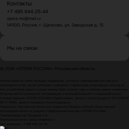
Контакты
+7 495 644-25-44
opora-mo@mail.ru
141100, Россия, г. Щелково, ул. Заводская д. 15
Мы на связи
© 2026 «ОПОРА РОССИИ»: Московская область
Комментарии на сайте проходят модерацию. Согласно требованиям российского
законодательства, мы не публикуем сообщения, содержащие нецензурную лексику и/
или оскорбления, даже в случае замены букв точками, тире и любыми иными символами.
Не допускаются сообщения, призывающие к межнациональной и социальной розни.
Сетевое издание «ОПОРА РОССИИ в Подмосковье», запись о регистрации от 19.11.2018 №
ФС77-74363, зарегистрировано Роскомнадзором.
Учредитель: Московское областное отделение Общероссийской общественной
организации малого и среднего предпринимательства «ОПОРА РОССИИ»
Главный редактор: Косицына А.А.
Электронная почта: opora-mo@mail.ru
Тел. редакции: +7 495 644-25-44