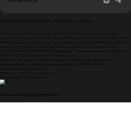
Мы на связи
© 2026 «ОПОРА РОССИИ»: Московская область
Комментарии на сайте проходят модерацию. Согласно требованиям российского
законодательства, мы не публикуем сообщения, содержащие нецензурную лексику и/или
оскорбления, даже в случае замены букв точками, тире и любыми иными символами. Не
допускаются сообщения, призывающие к межнациональной и социальной розни.
Сетевое издание «ОПОРА РОССИИ в Подмосковье», запись о регистрации от 19.11.2018
№ ФС77-74363, зарегистрировано Роскомнадзором.
Учредитель: Московское областное отделение Общероссийской общественной
организации малого и среднего предпринимательства «ОПОРА РОССИИ»
Главный редактор: Косицына А.А.
Электронная почта: opora-mo@mail.ru
Тел. редакции: +7 495 644-25-44
Политика конфиденциальности