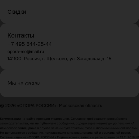
Скидки
Контакты
+7 495 644-25-44
opora-mo@mail.ru
141100, Россия, г. Щелково, ул. Заводская д. 15
Мы на связи
© 2026 «ОПОРА РОССИИ»: Московская область
Комментарии на сайте проходят модерацию. Согласно требованиям российского
законодательства, мы не публикуем сообщения, содержащие нецензурную лексику и/
или оскорбления, даже в случае замены букв точками, тире и любыми иными символами.
Не допускаются сообщения, призывающие к межнациональной и социальной розни.
Сетевое издание «ОПОРА РОССИИ в Подмосковье», запись о регистрации от 19.11.2018 №