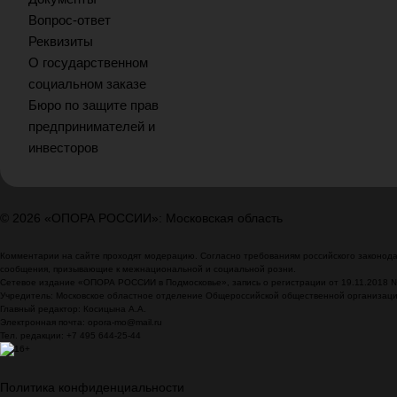
Вопрос-ответ
Реквизиты
О государственном
социальном заказе
Бюро по защите прав
предпринимателей и
инвесторов
© 2026 «ОПОРА РОССИИ»: Московская область
Комментарии на сайте проходят модерацию. Согласно требованиям российского законодат
сообщения, призывающие к межнациональной и социальной розни.
Сетевое издание «ОПОРА РОССИИ в Подмосковье», запись о регистрации от 19.11.2018 
Учредитель: Московское областное отделение Общероссийской общественной организа
Главный редактор: Косицына А.А.
Электронная почта: opora-mo@mail.ru
Тел. редакции: +7 495 644-25-44
Политика конфиденциальности