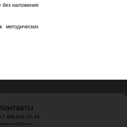
е без наложения
 методических
Контакты
+7 495 644-25-44
opora-mo@mail.ru