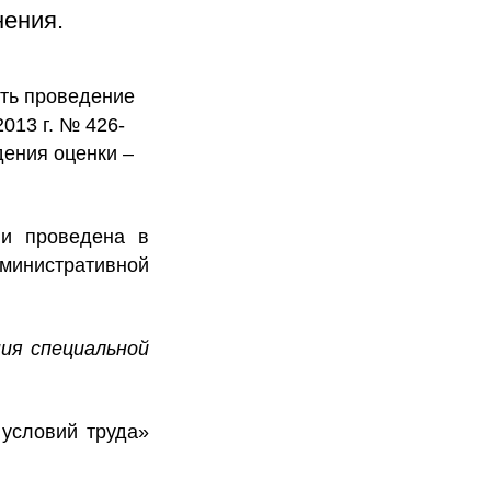
ения.
ить проведение
013 г. № 426-
дения оценки –
ли проведена в
инистративной
ия специальной
 условий труда»