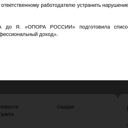
 ответственному работодателю устранить нарушени
 А до Я. «ОПОРА РОССИИ» подготовила список
офессиональный доход»
.
Новости
Скидки
Газета