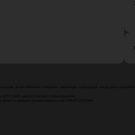
ельства, мы не публикуем сообщения, содержащие нецензурную лексику и/или оскорблени
№ ФС77-74363, зарегистрировано Роскомнадзором.
ции малого и среднего предпринимательства «ОПОРА РОССИИ»