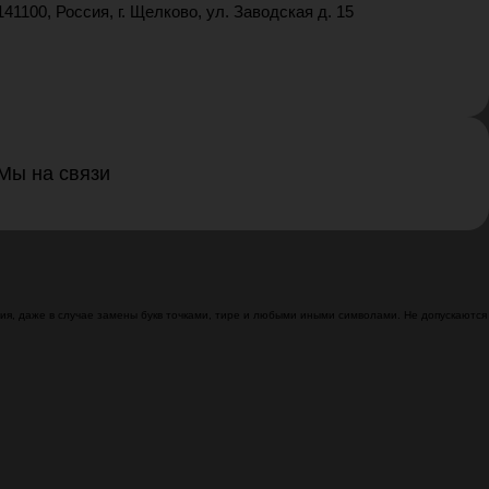
141100, Россия, г. Щелково, ул. Заводская д. 15
Мы на связи
я, даже в случае замены букв точками, тире и любыми иными символами. Не допускаются