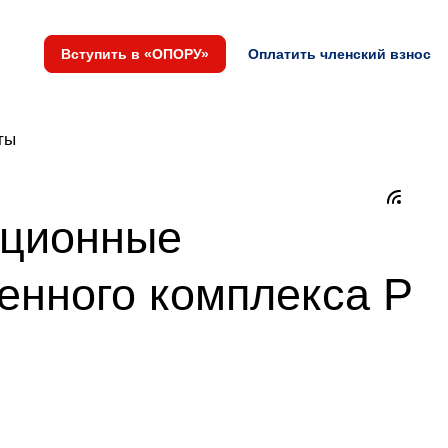
Вступить в «ОПОРУ»
Оплатить членский взнос
ты
ационные
енного комплекса Р