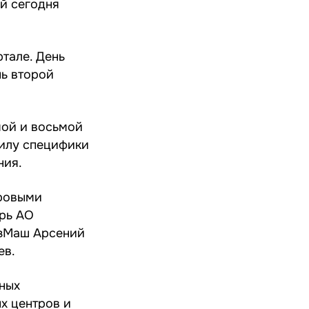
й сегодня
тале. День
нь второй
мой и восьмой
силу специфики
ния.
фровыми
арь АО
юзМаш Арсений
ев.
нных
х центров и