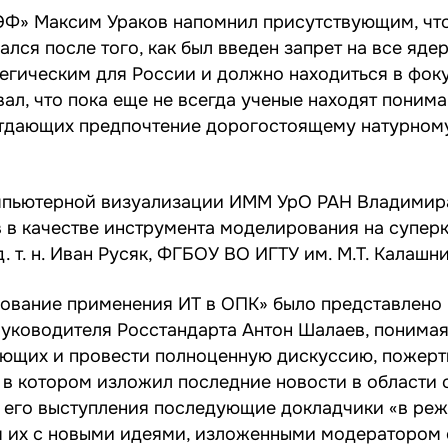
Ф» Максим Ураков напомнил присутствующим, чт
ся после того, как был введен запрет на все яде
тегическим для России и должно находиться в фок
ал, что пока еще не всегда ученые находят поним
отдающих предпочтение дорогостоящему натурном
мпьютерной визуализации ИММ УрО РАН Владимира
 в качестве инструмента моделирования на супер
 т. н. Иван Русяк, ФГБОУ ВО ИГТУ им. М.Т. Калашн
вание применения ИТ в ОПК» было представлено в
уководителя Росстандарта Антон Шалаев, понимая,
лающих и провести полноценную дискуссию, пожер
 в котором изложил последние новости в области 
е его выступления последующие докладчики «в ре
я их с новыми идеями, изложенными модератором 