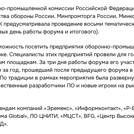
но-промышленной комиссии Российской Федераци
ства обороны России, Минпромторга России, Минк
 предусматривала проведение восьми тематическ
вых день работы форума и итогового).
зможность посетить предприятия оборонно-промы
ке. Специалисты этих предприятий провели для го
ым площадкам. За три дня работы форума его учас
е за год, прошедший после предыдущего форума в
 По традиции в рамках мероприятия была разверн
чественные разработчики ПО и новые игроки на ры
ендам компаний «Эремекс», «Информконтакт», «Р-
ема Global», ЛО ЦНИТИ, «МЦСТ», BFG, «Центр Высок
Д».