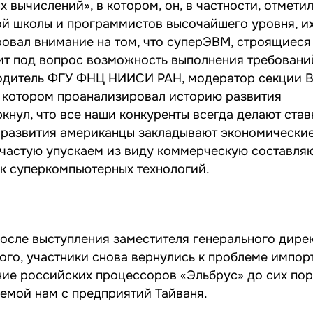
вычислений», в котором, он, в частности, отметил
ой школы и программистов высочайшего уровня, их
овал внимание на том, что суперЭВМ, строящиеся 
ит под вопрос возможность выполнения требовани
водитель ФГУ ФНЦ НИИСИ РАН, модератор секции 
в котором проанализировал историю развития
нул, что все наши конкуренты всегда делают став
 развития американцы закладывают экономические
зачастую упускаем из виду коммерческую составля
 суперкомпьютерных технологий.
осле выступления заместителя генерального дирек
го, участники снова вернулись к проблеме импор
ние российских процессоров «Эльбрус» до сих пор
яемой нам с предприятий Тайваня.