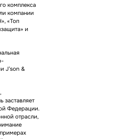
го комплекса
али компании
», «Топ
мзащита» и
нальная
о-
и J’son &
,
ь заставляет
кой Федерации.
нной отрасли,
внимание
 примерах