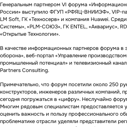
Генеральным партнером VI форума «Информацион
России» выступило ФГУП «РФЯЦ-ВНИИЭФ», VIP-пар
LM Soft, ГК «Техносерв» и компания Huawei. Среди
Системы», «PLM-СОЮЗ», ГК ENTEL, «Аквариус», RDP
«Открытые Технологии».
В качестве информационных партнеров форума в 
оборона», веб-портал «Управление производство
промышленный потенциал» и телевизионный канал
Partners Consulting.
Примечательно, что форум посетили около 250 ру
конструкторов, инженеров различных компаний, п
сегодня погружаться в «цифру». Неслучайно фор
Многим рядовым специалистам предоставляется у
оценить важность и пользу профессионального об
проблематике отрасли уделяли представители рег