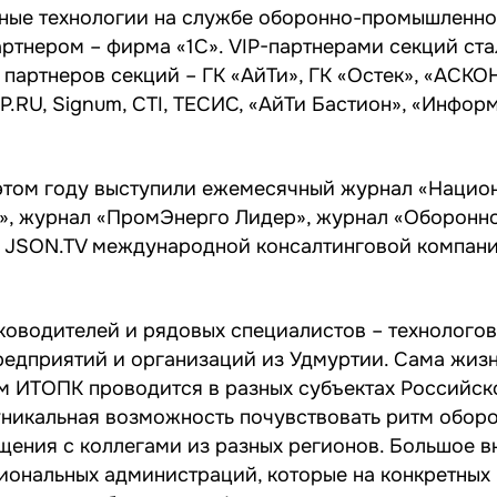
ные технологии на службе оборонно-промышленно
тнером – фирма «1С». VIP-партнерами секций ст
 партнеров секций – ГК «АйТи», ГК «Остек», «АСКОН
.RU, Signum, CTI, ТЕСИС, «АйТи Бастион», «Инфор
этом году выступили ежемесячный журнал «Нацио
м», журнал «ПромЭнерго Лидер», журнал «Оборонн
 JSON.TV международной консалтинговой компани
ководителей и рядовых специалистов – технологов
редприятий и организаций из Удмуртии. Сама жизн
ум ИТОПК проводится в разных субъектах Российс
никальная возможность почувствовать ритм оборо
щения с коллегами из разных регионов. Большое 
иональных администраций, которые на конкретных