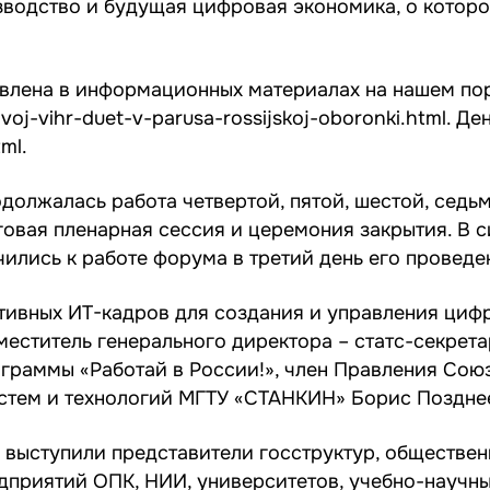
зводство и будущая цифровая экономика, о которо
влена в информационных материалах на нашем пор
voj-vihr-duet-v-parusa-rossijskoj-oboronki.html. Де
ml.
должалась работа четвертой, пятой, шестой, седь
оговая пленарная сессия и церемония закрытия. В 
ились к работе форума в третий день его проведе
ктивных ИТ-кадров для создания и управления ци
еститель генерального директора – статс-секрет
ограммы «Работай в России!», член Правления Со
стем и технологий МГТУ «СТАНКИН» Борис Поздне
и выступили представители госструктур, обществе
дприятий ОПК, НИИ, университетов, учебно-научны