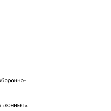
оборонно-
м «КОННЕКТ».