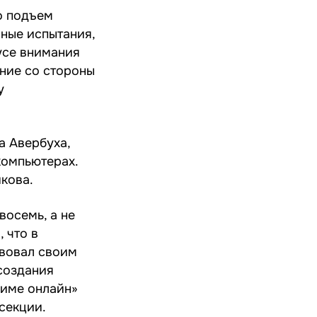
о подъем
рные испытания,
усе внимания
ание со стороны
у
 Авербуха,
компьютерах.
икова.
осемь, а не
 что в
твовал своим
создания
жиме онлайн»
секции.