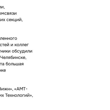
и,
омсвязи
их секций,
шленного
стей и коллег
тники обсудили
 Челябинске,
ута большая
нке
Вижн», «АМТ-
их Технологий»,