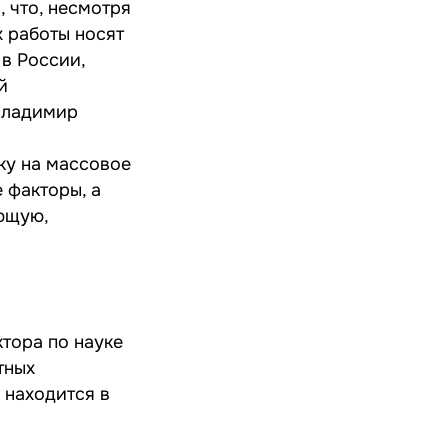
, что, несмотря
 работы носят
в России,
й
Владимир
ку на массовое
 факторы, а
ющую,
тора по науке
тных
 находится в