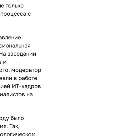
е только
 процесса с
авление
ссиональная
На заседании
в и
ого, модератор
вали в работе
цией ИТ-кадров
иалистов на
оду было
я. Так,
нологическом