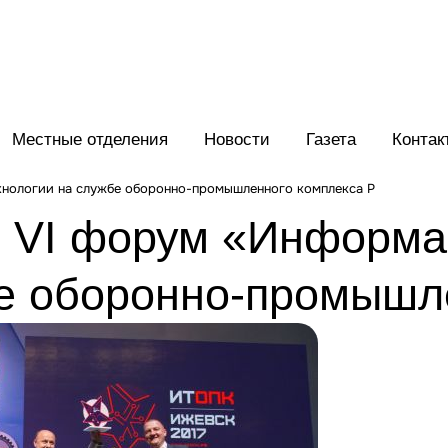
Местные отделения
Новости
Газета
Контак
хнологии на службе оборонно-промышленного комплекса Р
я VI форум «Информ
бе оборонно-промышл