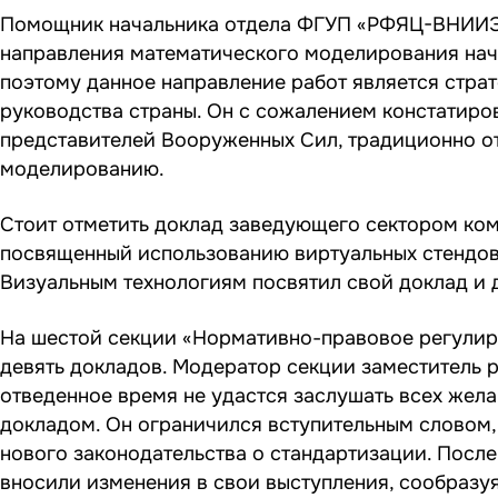
Помощник начальника отдела ФГУП «РФЯЦ-ВНИИЭ
направления математического моделирования начал
поэтому данное направление работ является стра
руководства страны. Он с сожалением констатиров
представителей Вооруженных Сил, традиционно 
моделированию.
Стоит отметить доклад заведующего сектором ко
посвященный использованию виртуальных стендов
Визуальным технологиям посвятил свой доклад и д.
На шестой секции «Нормативно-правовое регулиро
девять докладов. Модератор секции заместитель р
отведенное время не удастся заслушать всех же
докладом. Он ограничился вступительным словом,
нового законодательства о стандартизации. Посл
вносили изменения в свои выступления, сообразу