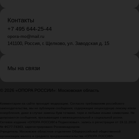
Контакты
+7 495 644-25-44
opora-mo@mail.ru
141100, Россия, г. Щелково, ул. Заводская д. 15
Мы на связи
© 2026 «ОПОРА РОССИИ»: Московская область
Комментарии на сайте проходят модерацию. Согласно требованиям российского
законодательства, мы не публикуем сообщения, содержащие нецензурную лексику и/или
оскорбления, даже в случае замены букв точками, тире и любыми иными символами. Не
допускаются сообщения, призывающие к межнациональной и социальной розни.
Сетевое издание «ОПОРА РОССИИ в Подмосковье», запись о регистрации от 19.11.2018
№ ФС77-74363, зарегистрировано Роскомнадзором.
Учредитель: Московское областное отделение Общероссийской общественной
организации малого и среднего предпринимательства «ОПОРА РОССИИ»