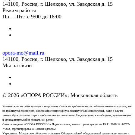
141100, Россия, г. Щелково, ул. Заводская д. 15
Режим работы
Пн. – Пт.: с 9:00 до 18:00
opora-mo@mail.ru
141100, Россия, г. Щелково, ул. Заводская д. 15
Мы на связи
© 2026 «ОПОРА РОССИИ»: Московская область
Комментарии на сайте проходят модерацию. Согласно требованиям российского законодательства, мы
не публикуем сообщения, содержащие нецензурную лексику и/или оскорбления, даже в случае
замены букв точками, тире и любыми иными символами. Не допускаются сообщения, призывающие
к межнациональной и социальной розни.
Сетевое издание «ОПОРА РОССИИ в Подмосковье», запись о регистрации от 19.11.2018 № ФС77-
74363, зарегистрировано Роскомнадзором.
Учредитель: Московское областное отделение Общероссийской общественной организации малого и