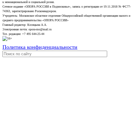
к межнациональной и социальной розни.
Сетевое издание «ОПОРА РОССИИ в Подмосковье», запись о регистрации от 19.11.2018 № ФС77-
74363, зарегистрировано Роскомнадзором.
Учредитель: Московское областное отделение Общероссийской общественной организации малого и
среднего предпринимательства «ОПОРА РОССИИ»
Главный редактор: Косицына А.А.
Электронная почта: opora-mo@mail.ru
Тел. редакции: +7 495 644-25-44
Политика конфиденциальности