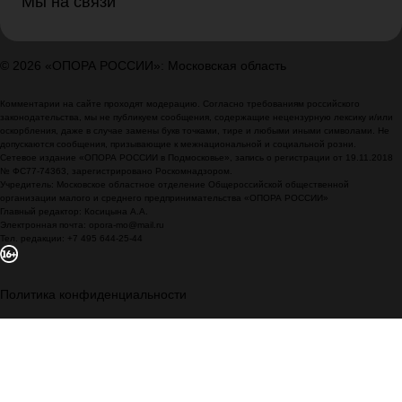
Мы на связи
© 2026 «ОПОРА РОССИИ»: Московская область
Комментарии на сайте проходят модерацию. Согласно требованиям российского
законодательства, мы не публикуем сообщения, содержащие нецензурную лексику и/или
оскорбления, даже в случае замены букв точками, тире и любыми иными символами. Не
допускаются сообщения, призывающие к межнациональной и социальной розни.
Сетевое издание «ОПОРА РОССИИ в Подмосковье», запись о регистрации от 19.11.2018
№ ФС77-74363, зарегистрировано Роскомнадзором.
Учредитель: Московское областное отделение Общероссийской общественной
организации малого и среднего предпринимательства «ОПОРА РОССИИ»
Главный редактор: Косицына А.А.
Электронная почта: opora-mo@mail.ru
Тел. редакции: +7 495 644-25-44
Политика конфиденциальности