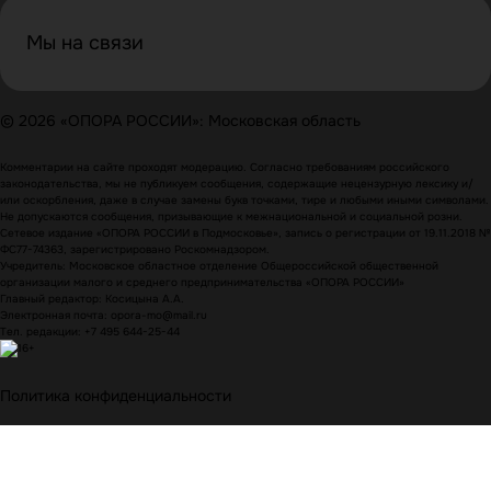
Мы на связи
© 2026 «ОПОРА РОССИИ»: Московская область
Комментарии на сайте проходят модерацию. Согласно требованиям российского
законодательства, мы не публикуем сообщения, содержащие нецензурную лексику и/
или оскорбления, даже в случае замены букв точками, тире и любыми иными символами.
Не допускаются сообщения, призывающие к межнациональной и социальной розни.
Сетевое издание «ОПОРА РОССИИ в Подмосковье», запись о регистрации от 19.11.2018 №
ФС77-74363, зарегистрировано Роскомнадзором.
Учредитель: Московское областное отделение Общероссийской общественной
организации малого и среднего предпринимательства «ОПОРА РОССИИ»
Главный редактор: Косицына А.А.
Электронная почта: opora-mo@mail.ru
Тел. редакции: +7 495 644-25-44
Политика конфиденциальности