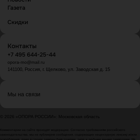
Газета
Скидки
Контакты
+7 495 644-25-44
opora-mo@mail.ru
141100, Россия, г. Щелково, ул. Заводская д. 15
Мы на связи
© 2026 «ОПОРА РОССИИ»: Московская область
Комментарии на сайте проходят модерацию. Согласно требованиям российского
законодательства, мы не публикуем сообщения, содержащие нецензурную лексику и/или
оскорбления, даже в случае замены букв точками, тире и любыми иными символами. Не