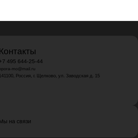
Контакты
+7 495 644-25-44
opora-mo@mail.ru
141100, Россия, г. Щелково, ул. Заводская д. 15
Мы на связи