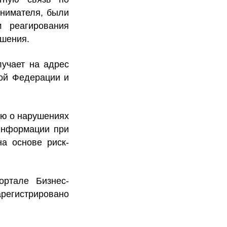
инимателя, были
м реагирования
ушения.
учает на адрес
ой Федерации и
ию
о нарушениях
информации при
на основе риск-
ортале Бизнес-
регистрировано