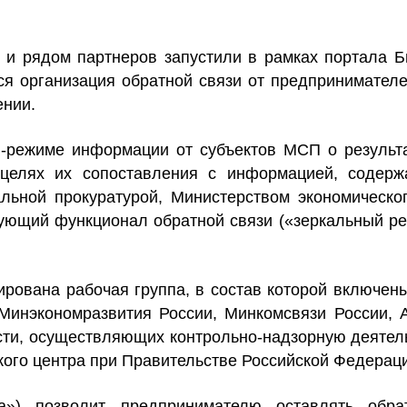
рядом партнеров запустили в рамках портала Би
я организация обратной связи от предпринимателе
ении.
-режиме информации от субъектов МСП о результа
 целях их сопоставления с информацией, содер
ьной прокуратурой, Министерством экономическог
вующий функционал обратной связи («зеркальный ре
рована рабочая группа, в состав которой включен
Минэкономразвития России, Минкомсвязи России, 
ти, осуществляющих контрольно-надзорную деятел
ого центра при Правительстве Российской Федерац
тра») позволит предпринимателю
оставлять обра