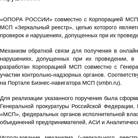
«ОПОРА РОССИИ» совместно с Корпорацией МСП и 
МСП «Зеркальный реестр», целью которого являетс
пр
оверок и нарушениях, допущенных при их провед
Механизм обратной связи для получения в онлайн
нарушениях, допущенных при их проведении, в
разработан Корпорацией МСП совместно с Генерал
участии контрольно-надзорных органов. Соответст
на Портале Бизнес-навигатора МСП (smbn.ru).
Для реализации указанного поручения была сформи
Генеральной прокуратуры Российской Федерации, 
«МСП», федеральных органов исполнительной влас
объединений предпринимателей, АСИ и Аналитическ
Использование механизма («зеркального реес