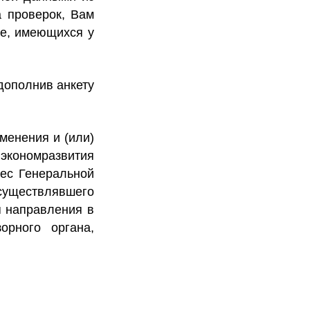
а проверок, Вам
ке, имеющихся у
дополнив анкету
менения и (или)
экономразвития
рес Генеральной
осуществлявшего
я направления в
орного органа,