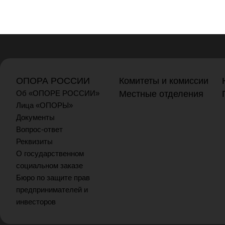
ОПОРА РОССИИ
Комитеты и комиссии
Об «ОПОРЕ РОССИИ»
Местные отделения
Лица «ОПОРЫ»
Документы
Вопрос-ответ
Реквизиты
О государственном
социальном заказе
Бюро по защите прав
предпринимателей и
инвесторов