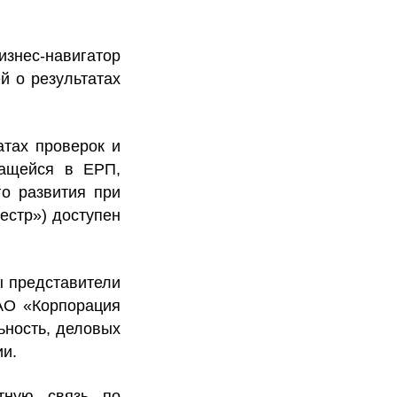
знес-навигатор
й о результатах
тах проверок и
жащейся в ЕРП,
о развития при
естр») доступен
ы представители
АО «Корпорация
ьность, деловых
ии.
тную связь
по