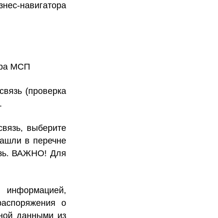
знес-навигатора
ора МСП
связь (проверка
.
связь, выберите
нашли в перечне
язь. ВАЖНО! Для
 информацией,
распоряжения о
нной данными из