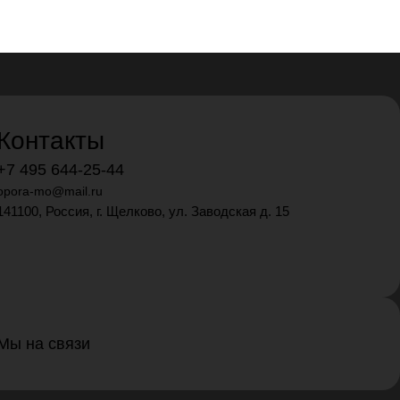
Контакты
+7 495 644-25-44
opora-mo@mail.ru
141100, Россия, г. Щелково, ул. Заводская д. 15
Мы на связи