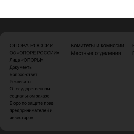
ОПОРА РОССИИ
Комитеты и комиссии
Об «ОПОРЕ РОССИИ»
Местные отделения
Лица «ОПОРЫ»
Документы
Вопрос-ответ
Реквизиты
О государственном
социальном заказе
Бюро по защите прав
предпринимателей и
инвесторов