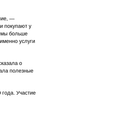
ние, —
и покупают у
к мы больше
 именно услуги
сказала о
дала полезные
 года. Участие