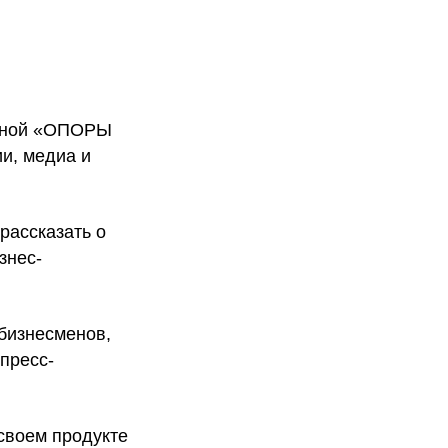
овной «ОПОРЫ
и, медиа и
рассказать о
знес-
бизнесменов,
 пресс-
 своем продукте