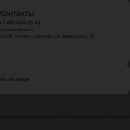
Контакты
+7 495 644-25-44
opora-mo@mail.ru
141100, Россия, г. Щелково, ул. Заводская д. 15
Мы на связи
я, даже в случае замены букв точками, тире и любыми иными символами. Не допускаются