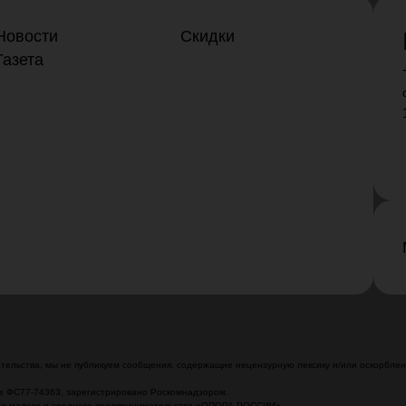
Новости
Скидки
Газета
ельства, мы не публикуем сообщения, содержащие нецензурную лексику и/или оскорблени
№ ФС77-74363, зарегистрировано Роскомнадзором.
ции малого и среднего предпринимательства «ОПОРА РОССИИ»