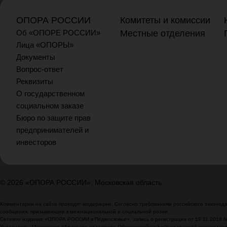
ОПОРА РОССИИ
Комитеты и комиссии
Об «ОПОРЕ РОССИИ»
Местные отделения
Лица «ОПОРЫ»
Документы
Вопрос-ответ
Реквизиты
О государственном
социальном заказе
Бюро по защите прав
предпринимателей и
инвесторов
© 2026 «ОПОРА РОССИИ»: Московская область
Комментарии на сайте проходят модерацию. Согласно требованиям российского законодат
сообщения, призывающие к межнациональной и социальной розни.
Сетевое издание «ОПОРА РОССИИ в Подмосковье», запись о регистрации от 19.11.2018 
Учредитель: Московское областное отделение Общероссийской общественной организа