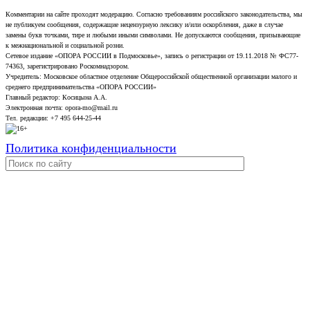
Комментарии на сайте проходят модерацию. Согласно требованиям российского законодательства, мы
не публикуем сообщения, содержащие нецензурную лексику и/или оскорбления, даже в случае
замены букв точками, тире и любыми иными символами. Не допускаются сообщения, призывающие
к межнациональной и социальной розни.
Сетевое издание «ОПОРА РОССИИ в Подмосковье», запись о регистрации от 19.11.2018 № ФС77-
74363, зарегистрировано Роскомнадзором.
Учредитель: Московское областное отделение Общероссийской общественной организации малого и
среднего предпринимательства «ОПОРА РОССИИ»
Главный редактор: Косицына А.А.
Электронная почта: opora-mo@mail.ru
Тел. редакции: +7 495 644-25-44
Политика конфиденциальности