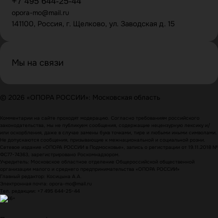
+7 495 644-25-44
opora-mo@mail.ru
141100, Россия, г. Щелково, ул. Заводская д. 15
Мы на связи
© 2026 «ОПОРА РОССИИ»: Московская область
Комментарии на сайте проходят модерацию. Согласно требованиям российского
законодательства, мы не публикуем сообщения, содержащие нецензурную лексику и/
или оскорбления, даже в случае замены букв точками, тире и любыми иными символами.
Не допускаются сообщения, призывающие к межнациональной и социальной розни.
Сетевое издание «ОПОРА РОССИИ в Подмосковье», запись о регистрации от 19.11.2018 №
ФС77-74363, зарегистрировано Роскомнадзором.
Учредитель: Московское областное отделение Общероссийской общественной
организации малого и среднего предпринимательства «ОПОРА РОССИИ»
Главный редактор: Косицына А.А.
Электронная почта: opora-mo@mail.ru
Тел. редакции: +7 495 644-25-44