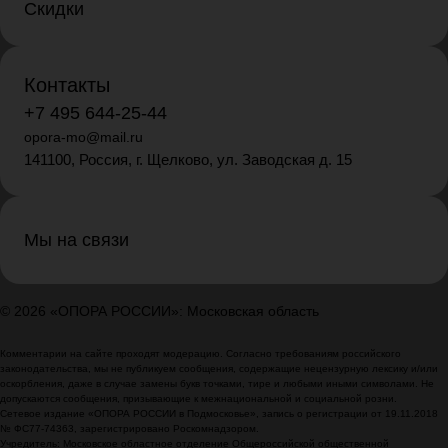
Скидки
Контакты
+7 495 644-25-44
opora-mo@mail.ru
141100, Россия, г. Щелково, ул. Заводская д. 15
Мы на связи
© 2026 «ОПОРА РОССИИ»: Московская область
Комментарии на сайте проходят модерацию. Согласно требованиям российского
законодательства, мы не публикуем сообщения, содержащие нецензурную лексику и/или
оскорбления, даже в случае замены букв точками, тире и любыми иными символами. Не
допускаются сообщения, призывающие к межнациональной и социальной розни.
Сетевое издание «ОПОРА РОССИИ в Подмосковье», запись о регистрации от 19.11.2018
№ ФС77-74363, зарегистрировано Роскомнадзором.
Учредитель: Московское областное отделение Общероссийской общественной