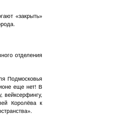
огают «закрыть»
орода.
вного отделения
ля Подмосковья
ионе еще нет! В
, вейксерфингу,
лей Королёва к
остранства».