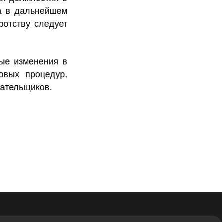
ва в дальнейшем
ротству следует
ые изменения в
овых процедур,
лательщиков.