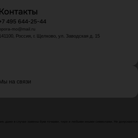
Контакты
+7 495 644-25-44
opora-mo@mail.ru
141100, Россия, г. Щелково, ул. Заводская д. 15
Мы на связи
я, даже в случае замены букв точками, тире и любыми иными символами. Не допускаются