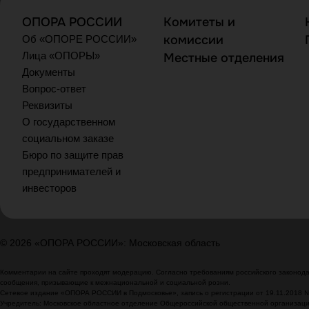
ОПОРА РОССИИ
Комитеты и
комиссии
Об «ОПОРЕ РОССИИ»
Лица «ОПОРЫ»
Местные отделения
Документы
Вопрос-ответ
Реквизиты
О государственном
социальном заказе
Бюро по защите прав
предпринимателей и
инвесторов
© 2026 «ОПОРА РОССИИ»: Московская область
Комментарии на сайте проходят модерацию. Согласно требованиям российского законодат
сообщения, призывающие к межнациональной и социальной розни.
Сетевое издание «ОПОРА РОССИИ в Подмосковье», запись о регистрации от 19.11.2018 
Учредитель: Московское областное отделение Общероссийской общественной организа