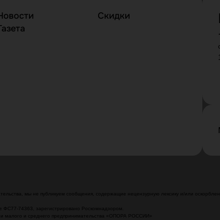
Новости
Скидки
Газета
ельства, мы не публикуем сообщения, содержащие нецензурную лексику и/или оскорблени
№ ФС77-74363, зарегистрировано Роскомнадзором.
ции малого и среднего предпринимательства «ОПОРА РОССИИ»