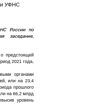
ри УФНС
ФНС России по
я заседание,
 о предстоящей
риод 2021 года,
овыми органами
ей, или на 23,4
ериода прошлого
ли на 66,2 млрд
евысив уровень