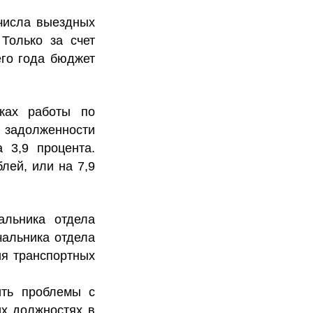
числа выездных
Только за счет
его года бюджет
мках работы по
задолженности
 3,9 процента.
лей, или на 7,9
альника отдела
чальника отдела
я транспортных
ить проблемы с
их должностях в