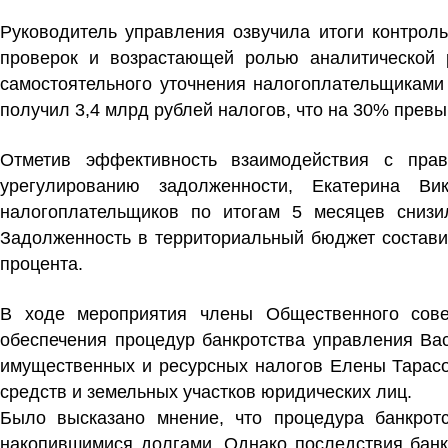
Руководитель управления озвучила итоги контрол
проверок и возрастающей ролью аналитической 
самостоятельного уточнения налогоплательщиками
получил 3,4 млрд рублей налогов, что на 30% превы
Отметив эффективность взаимодействия с пра
урегулированию задолженности, Екатерина Ви
налогоплательщиков по итогам 5 месяцев снизи
Задолженность в территориальный бюджет составил
процента.
В ходе мероприятия члены Общественного сове
обеспечения процедур банкротства управления Ва
имущественных и ресурсных налогов Елены Тарасо
средств и земельных участков юридических лиц.
Было высказано мнение, что процедура банкрот
накопившимися долгами. Однако последствия банкр