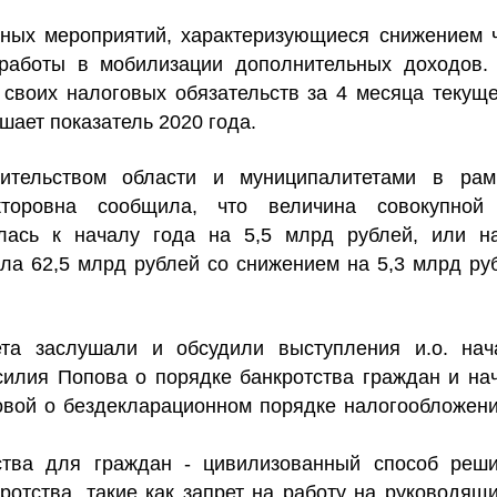
ьных мероприятий, характеризующиеся снижением 
работы в мобилизации дополнительных доходов. 
 своих налоговых обязательств за 4 месяца текущ
шает показатель 2020 года.
вительством области и муниципалитетами в ра
кторовна сообщила, что величина совокупной 
лась к началу года на 5,5 млрд рублей, или на
а 62,5 млрд рублей со снижением на 5,3 млрд руб
та заслушали и обсудили выступления и.о. нач
силия Попова о порядке банкротства граждан и на
вой о бездекларационном порядке налогообложени
ства для граждан - цивилизованный способ реш
отства, такие как запрет на работу на руководящ