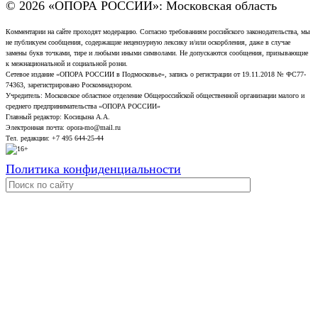
© 2026 «ОПОРА РОССИИ»: Московская область
Комментарии на сайте проходят модерацию. Согласно требованиям российского законодательства, мы
не публикуем сообщения, содержащие нецензурную лексику и/или оскорбления, даже в случае
замены букв точками, тире и любыми иными символами. Не допускаются сообщения, призывающие
к межнациональной и социальной розни.
Сетевое издание «ОПОРА РОССИИ в Подмосковье», запись о регистрации от 19.11.2018 № ФС77-
74363, зарегистрировано Роскомнадзором.
Учредитель: Московское областное отделение Общероссийской общественной организации малого и
среднего предпринимательства «ОПОРА РОССИИ»
Главный редактор: Косицына А.А.
Электронная почта: opora-mo@mail.ru
Тел. редакции: +7 495 644-25-44
Политика конфиденциальности