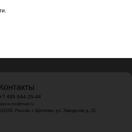
ти
.
Контакты
+7 495 644-25-44
opora-mo@mail.ru
141100, Россия, г. Щелково, ул. Заводская д. 15