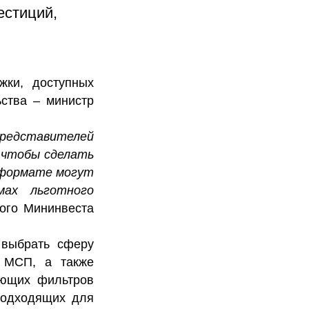
естиций,
жки, доступных
ьства – министр
представителей
 чтобы сделать
н-формате могут
мах льготного
ого Мининвеста
 выбрать сферу
м МСП, а также
ующих фильтров
подходящих для