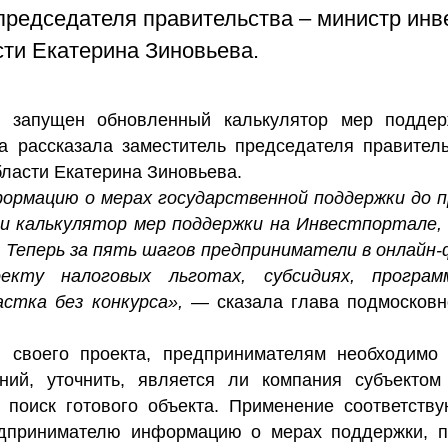
председателя правительства – министр инв
ти Екатерина Зиновьева.
и запущен обновленный калькулятор мер поддер
са рассказала
заместитель председателя правител
бласти Екатерина Зиновьева
.
формацию о мерах государственной поддержки до 
ли калькулятор мер поддержки на Инвестпортале,
. Теперь за пять шагов предприниматели в онлай
кту налоговых льготах, субсидиях, програм
астка без конкурса», —
сказала
глава подмосковн
 своего проекта, предпринимателям необходимо
ений, уточнить, является ли компания субъекто
 поиск готового объекта. Применение соответств
редпринимателю информацию о мерах поддержки, 