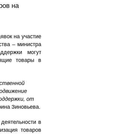
ров на
явок на участие
ства – министра
ддержки могут
дящие товары в
бственной
родвижение
оддержки, от
ина Зиновьева.
 деятельности в
изация товаров