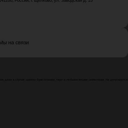
141100, Россия, г. Щелково, ул. Заводская д. 15
Мы на связи
я, даже в случае замены букв точками, тире и любыми иными символами. Не допускаются