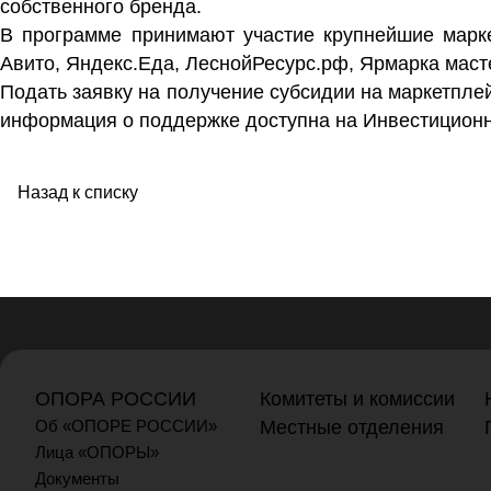
собственного бренда.
В программе принимают участие крупнейшие маркет
Авито, Яндекс.Еда, ЛеснойРесурс.рф, Ярмарка масте
Подать заявку на получение субсидии на маркетпле
информация о поддержке доступна
на Инвестицион
Назад к списку
ОПОРА РОССИИ
Комитеты и комиссии
Об «ОПОРЕ РОССИИ»
Местные отделения
Лица «ОПОРЫ»
Документы