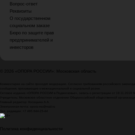
Вопрос-ответ
Реквизиты
О государственном
социальном заказе
Бюро по защите прав
предпринимателей и
инвесторов
© 2026 «ОПОРА РОССИИ»: Московская область
Комментарии на сайте проходят модерацию. Согласно требованиям российского законодат
сообщения, призывающие к межнациональной и социальной розни.
Сетевое издание «ОПОРА РОССИИ в Подмосковье», запись о регистрации от 19.11.2018 
Учредитель: Московское областное отделение Общероссийской общественной организа
Главный редактор: Косицына А.А.
Электронная почта: opora-mo@mail.ru
Тел. редакции: +7 495 644-25-44
Политика конфиденциальности