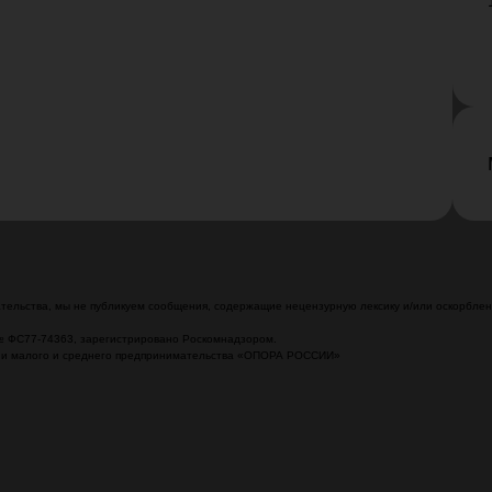
ельства, мы не публикуем сообщения, содержащие нецензурную лексику и/или оскорблени
№ ФС77-74363, зарегистрировано Роскомнадзором.
ции малого и среднего предпринимательства «ОПОРА РОССИИ»