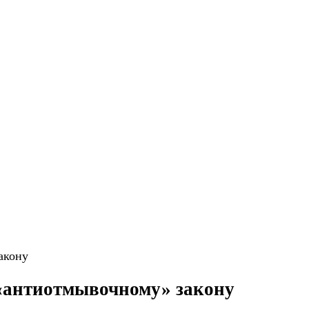
акону
 «антиотмывочному» закону