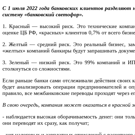
С 1 июля 2022 года банковских клиентов разделяют
систему «банковский светофор».
1. Красный — высокий риск. Это технические компан
оценке ЦБ РФ, «красных» клиентов 0,7% от всего бизнес
2. Желтый — средний риск. Это реальный бизнес, за
«желтых» компаний банкиры будут запрашивать докуме
3. Зеленый — низкий риск. Это 99% компаний и ИП.
столкнуться со сложностями.
Если раньше банки сами отслеживали действия своих к
будет анализировать операции предпринимателей и оп
правило, все межбанковские переводы проходят через е
В свою очередь, компания может оказаться в красной зо
- наблюдается высокая оборачиваемость денег: они толь
они переводят их сразу, как получат;
- нет налоговых и зарплатных отчислений с расчетного 