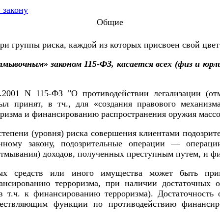
Общие
три группы риска, каждой из которых присвоен свой цве
мывочным» законом 115-ФЗ, касается всех (физ и юрли
.2001 N 115-ФЗ "О противодействии легализации (о
был принят, в тч., для «создания правового механизм
ризма и финансированию распространения оружия массо
степени (уровня) риска совершения клиентами подозрит
анному закону, подозрительные операции — опера
отмывания) доходов, полученных преступным путем, и ф
ых средств или иного имущества может быть при
сированию терроризма, при наличии достаточных ос
в т.ч. к финансированию терроризма). Достаточность 
ествляющим функции по противодействию финансир