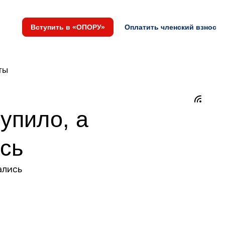
Вступить в «ОПОРУ»
Оплатить членский взнос
ты
упило, а
сь