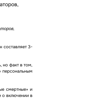
аторов,
аторов,
н составляет 3-
 но факт в том,
о персональным
ые смертные» и
е о включении в