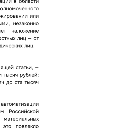
ции в области
полномоченного
окировании или
ыми, незаконно
ет наложение
остных лиц — от
идических лиц —
ящей статьи, —
 тысяч рублей;
яч до ста тысяч
 автоматизации
ом Российской
 материальных
 это повлекло