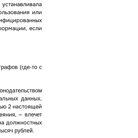
устанавливала
пользования или
ифицированных
формации, если
рафов (где-то с
онодательством
альных данных,
ью 2
настоящей
деяния, —
влечет
 на должностных
тысяч рублей.