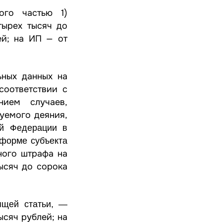
нного
частью 1
)
тырех тысяч до
ей; на ИП — от
ьных данных на
соответствии с
ием случаев,
уемого деяния,
ой Федерации в
 форме субъекта
ного штрафа на
ысяч до сорока
щей статьи, —
ысяч рублей; на