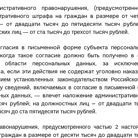
нистративного правонарушения, (предусмотре
тративного штрафа на граждан в размере от че
— от двадцати тысяч до пятидесяти тысяч рубл
ких лиц — от ста тысяч до трехсот тысяч рублей.
огласия в письменной форме субъекта персонал
 когда такое согласие должно быть получено в 
бласти персональных данных, за исключен
, если эти действия не содержат уголовно наказ
ием установленных законодательством Российск
у сведений, включаемых в согласие в письменной
влечет наложение административ
ьных данных, —
сяч рублей; на должностных лиц — от двадцати т
сяч до ста пятидесяти тысяч рублей.
равонарушения, предусмотренного
частью 2
настоя
раждан в размере от десяти тысяч до двадцати т