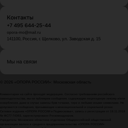
Контакты
+7 495 644-25-44
opora-mo@mail.ru
141100, Россия, г. Щелково, ул. Заводская д. 15
Мы на связи
© 2026 «ОПОРА РОССИИ»: Московская область
Комментарии на сайте проходят модерацию. Согласно требованиям российского
законодательства, мы не публикуем сообщения, содержащие нецензурную лексику и/или
оскорбления, даже в случае замены букв точками, тире и любыми иными символами. Не
допускаются сообщения, призывающие к межнациональной и социальной розни.
Сетевое издание «ОПОРА РОССИИ в Подмосковье», запись о регистрации от 19.11.2018
№ ФС77-74363, зарегистрировано Роскомнадзором.
Учредитель: Московское областное отделение Общероссийской общественной
организации малого и среднего предпринимательства «ОПОРА РОССИИ»