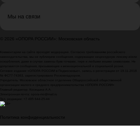
Мы на связи
© 2026 «ОПОРА РОССИИ»: Московская область
Комментарии на сайте проходят модерацию. Согласно требованиям российского
законодательства, мы не публикуем сообщения, содержащие нецензурную лексику и/или
оскорбления, даже в случае замены букв точками, тире и любыми иными символами. Не
допускаются сообщения, призывающие к межнациональной и социальной розни.
Сетевое издание «ОПОРА РОССИИ в Подмосковье», запись о регистрации от 19.11.2018
№ ФС77-74363, зарегистрировано Роскомнадзором.
Учредитель: Московское областное отделение Общероссийской общественной
организации малого и среднего предпринимательства «ОПОРА РОССИИ»
Главный редактор: Косицына А.А.
Электронная почта: opora-mo@mail.ru
Тел. редакции: +7 495 644-25-44
Политика конфиденциальности