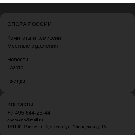
ОПОРА РОССИИ
Комитеты и комиссии
Местные отделения
Новости
Газета
Скидки
Контакты
+7 495 644-25-44
opora-mo@mail.ru
141100, Россия, г. Щелково, ул. Заводская д. 15