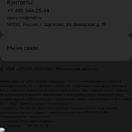
Контакты
+7 495 644-25-44
opora-mo@mail.ru
141100, Россия, г. Щелково, ул. Заводская д. 15
Мы на связи
© 2026 «ОПОРА РОССИИ»: Московская область
Комментарии на сайте проходят модерацию. Согласно требованиям российского
законодательства, мы не публикуем сообщения, содержащие нецензурную лексику и/
или оскорбления, даже в случае замены букв точками, тире и любыми иными символами.
Не допускаются сообщения, призывающие к межнациональной и социальной розни.
Сетевое издание «ОПОРА РОССИИ в Подмосковье», запись о регистрации от 19.11.2018 №
ФС77-74363, зарегистрировано Роскомнадзором.
Учредитель: Московское областное отделение Общероссийской общественной
организации малого и среднего предпринимательства «ОПОРА РОССИИ»
Главный редактор: Косицына А.А.
Электронная почта: opora-mo@mail.ru
Тел. редакции: +7 495 644-25-44