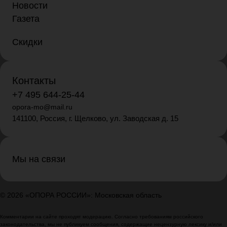
Новости
Газета
Скидки
Контакты
+7 495 644-25-44
opora-mo@mail.ru
141100, Россия, г. Щелково, ул. Заводская д. 15
Мы на связи
© 2026 «ОПОРА РОССИИ»: Московская область
Комментарии на сайте проходят модерацию. Согласно требованиям российского
законодательства, мы не публикуем сообщения, содержащие нецензурную лексику и/или