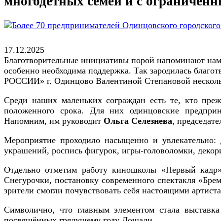
многодетных семей и с ограничен
17.12.2025
Благотворительные инициативы порой напоминают нам, 
особенно необходима поддержка. Так зародилась благо
РОССИИ» г. Одинцово Валентиной Степановой нескольк
Среди наших маленьких сограждан есть те, кто преж
положенного срока. Для них одинцовские предпри
Напомним, им руководит
Ольга Селезнева
, председа
Мероприятие проходило насыщенно и увлекательно: д
украшений, роспись фигурок, игры-головоломки, декор
Отдельно отметим работу киношколы «Первый кадр»
Снегурочки, постановку современного спектакля «Брем
зрители смогли почувствовать себя настоящими артист
Символично, что главным элементом стала выставка 
посвящённых грядущему году Лошади.