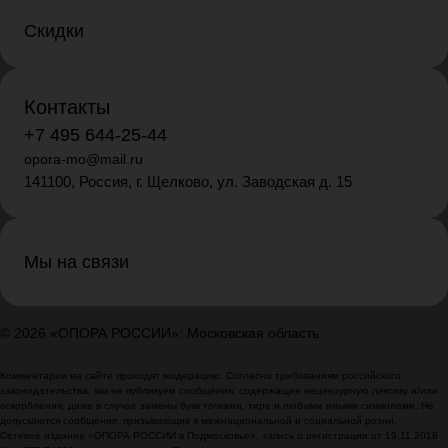
Скидки
Контакты
+7 495 644-25-44
opora-mo@mail.ru
141100, Россия, г. Щелково, ул. Заводская д. 15
Мы на связи
© 2026 «ОПОРА РОССИИ»: Московская область
Комментарии на сайте проходят модерацию. Согласно требованиям российского
законодательства, мы не публикуем сообщения, содержащие нецензурную лексику и/или
оскорбления, даже в случае замены букв точками, тире и любыми иными символами. Не
допускаются сообщения, призывающие к межнациональной и социальной розни.
Сетевое издание «ОПОРА РОССИИ в Подмосковье», запись о регистрации от 19.11.2018