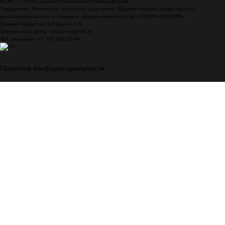
№ ФС77-74363, зарегистрировано Роскомнадзором.
Учредитель: Московское областное отделение Общероссийской общественной
организации малого и среднего предпринимательства «ОПОРА РОССИИ»
Главный редактор: Косицына А.А.
Электронная почта: opora-mo@mail.ru
Тел. редакции: +7 495 644-25-44
Политика конфиденциальности