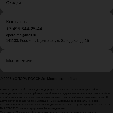
Скидки
Контакты
+7 495 644-25-44
opora-mo@mail.ru
141100, Россия, г. Щелково, ул. Заводская д. 15
Мы на связи
© 2026 «ОПОРА РОССИИ»: Московская область
Комментарии на сайте проходят модерацию. Согласно требованиям российского
законодательства, мы не публикуем сообщения, содержащие нецензурную лексику и/или
оскорбления, даже в случае замены букв точками, тире и любыми иными символами. Не
допускаются сообщения, призывающие к межнациональной и социальной розни.
Сетевое издание «ОПОРА РОССИИ в Подмосковье», запись о регистрации от 19.11.2018
№ ФС77-74363, зарегистрировано Роскомнадзором.
Учредитель: Московское областное отделение Общероссийской общественной