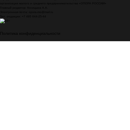
организации малого и среднего предпринимательства «ОПОРА РОССИИ»
Главный редактор: Косицына А.А.
Электронная почта: opora-mo@mail.ru
Тел. редакции: +7 495 644-25-44
Политика конфиденциальности