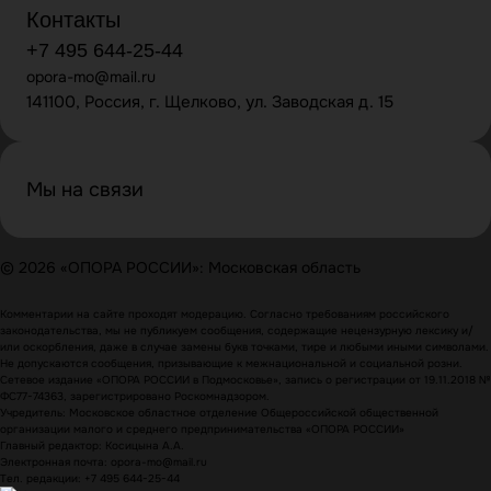
Контакты
+7 495 644-25-44
opora-mo@mail.ru
141100, Россия, г. Щелково, ул. Заводская д. 15
Мы на связи
© 2026 «ОПОРА РОССИИ»: Московская область
Комментарии на сайте проходят модерацию. Согласно требованиям российского
законодательства, мы не публикуем сообщения, содержащие нецензурную лексику и/
или оскорбления, даже в случае замены букв точками, тире и любыми иными символами.
Не допускаются сообщения, призывающие к межнациональной и социальной розни.
Сетевое издание «ОПОРА РОССИИ в Подмосковье», запись о регистрации от 19.11.2018 №
ФС77-74363, зарегистрировано Роскомнадзором.
Учредитель: Московское областное отделение Общероссийской общественной
организации малого и среднего предпринимательства «ОПОРА РОССИИ»
Главный редактор: Косицына А.А.
Электронная почта: opora-mo@mail.ru
Тел. редакции: +7 495 644-25-44