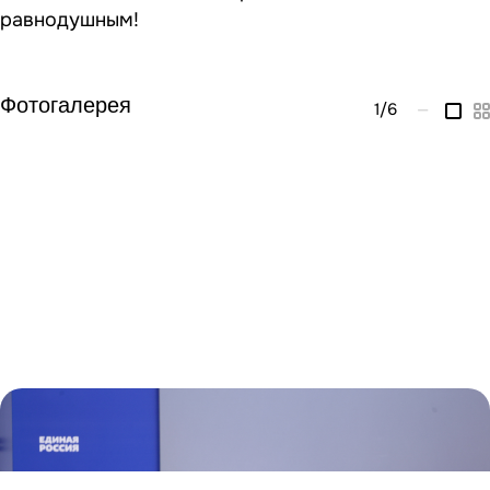
равнодушным!
Фотогалерея
1
/6
—