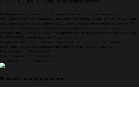
© 2026 «ОПОРА РОССИИ»: Московская область
Комментарии на сайте проходят модерацию. Согласно требованиям российского
законодательства, мы не публикуем сообщения, содержащие нецензурную лексику и/или
оскорбления, даже в случае замены букв точками, тире и любыми иными символами. Не
допускаются сообщения, призывающие к межнациональной и социальной розни.
Сетевое издание «ОПОРА РОССИИ в Подмосковье», запись о регистрации от 19.11.2018
№ ФС77-74363, зарегистрировано Роскомнадзором.
Учредитель: Московское областное отделение Общероссийской общественной
организации малого и среднего предпринимательства «ОПОРА РОССИИ»
Главный редактор: Косицына А.А.
Электронная почта: opora-mo@mail.ru
Тел. редакции: +7 495 644-25-44
Политика конфиденциальности