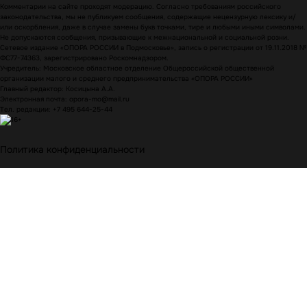
Комментарии на сайте проходят модерацию. Согласно требованиям российского
законодательства, мы не публикуем сообщения, содержащие нецензурную лексику и/
или оскорбления, даже в случае замены букв точками, тире и любыми иными символами.
Не допускаются сообщения, призывающие к межнациональной и социальной розни.
Сетевое издание «ОПОРА РОССИИ в Подмосковье», запись о регистрации от 19.11.2018 №
ФС77-74363, зарегистрировано Роскомнадзором.
Учредитель: Московское областное отделение Общероссийской общественной
организации малого и среднего предпринимательства «ОПОРА РОССИИ»
Главный редактор: Косицына А.А.
Электронная почта: opora-mo@mail.ru
Тел. редакции: +7 495 644-25-44
Политика конфиденциальности