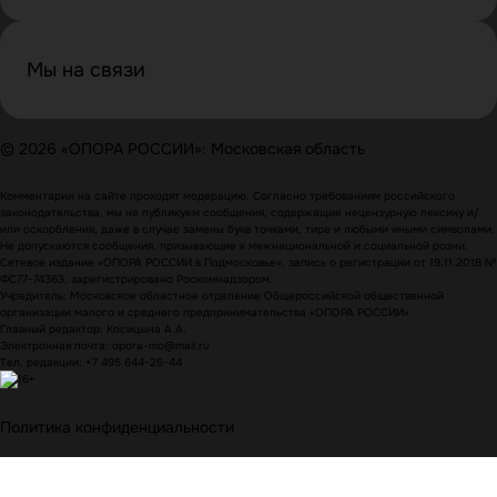
Мы на связи
© 2026 «ОПОРА РОССИИ»: Московская область
Комментарии на сайте проходят модерацию. Согласно требованиям российского
законодательства, мы не публикуем сообщения, содержащие нецензурную лексику и/
или оскорбления, даже в случае замены букв точками, тире и любыми иными символами.
Не допускаются сообщения, призывающие к межнациональной и социальной розни.
Сетевое издание «ОПОРА РОССИИ в Подмосковье», запись о регистрации от 19.11.2018 №
ФС77-74363, зарегистрировано Роскомнадзором.
Учредитель: Московское областное отделение Общероссийской общественной
организации малого и среднего предпринимательства «ОПОРА РОССИИ»
Главный редактор: Косицына А.А.
Электронная почта: opora-mo@mail.ru
Тел. редакции: +7 495 644-25-44
Политика конфиденциальности