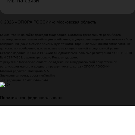
Мы на связи
© 2026 «ОПОРА РОССИИ»: Московская область
Комментарии на сайте проходят модерацию. Согласно требованиям российского
законодательства, мы не публикуем сообщения, содержащие нецензурную лексику и/или
оскорбления, даже в случае замены букв точками, тире и любыми иными символами. Не
допускаются сообщения, призывающие к межнациональной и социальной розни.
Сетевое издание «ОПОРА РОССИИ в Подмосковье», запись о регистрации от 19.11.2018
№ ФС77-74363, зарегистрировано Роскомнадзором.
Учредитель: Московское областное отделение Общероссийской общественной
организации малого и среднего предпринимательства «ОПОРА РОССИИ»
Главный редактор: Косицына А.А.
Электронная почта: opora-mo@mail.ru
Тел. редакции: +7 495 644-25-44
Политика конфиденциальности