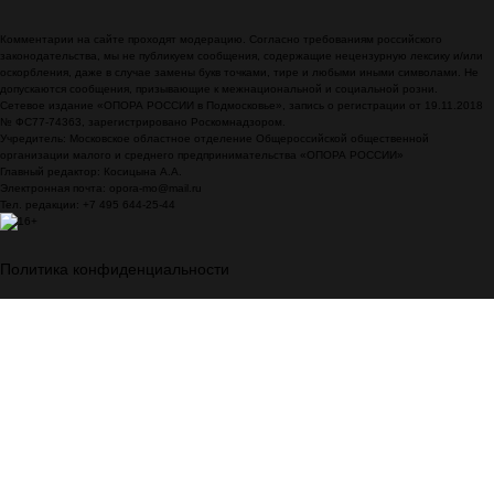
Комментарии на сайте проходят модерацию. Согласно требованиям российского
законодательства, мы не публикуем сообщения, содержащие нецензурную лексику и/или
оскорбления, даже в случае замены букв точками, тире и любыми иными символами. Не
допускаются сообщения, призывающие к межнациональной и социальной розни.
Сетевое издание «ОПОРА РОССИИ в Подмосковье», запись о регистрации от 19.11.2018
№ ФС77-74363, зарегистрировано Роскомнадзором.
Учредитель: Московское областное отделение Общероссийской общественной
организации малого и среднего предпринимательства «ОПОРА РОССИИ»
Главный редактор: Косицына А.А.
Электронная почта: opora-mo@mail.ru
Тел. редакции: +7 495 644-25-44
Политика конфиденциальности