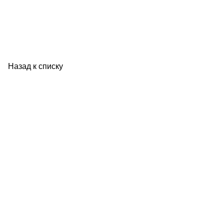
Назад к списку
ОПОРА РОССИИ
Комитеты и комиссии
Местные отделения
Новости
Газета